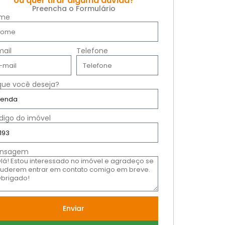
ou quer tirar alguma dúvida?
Preencha o Formulário
me
mail
Telefone
que você deseja?
digo do imóvel
nsagem
Enviar