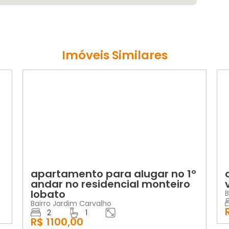
Imóveis Similares
CAÇÃO
VENDA
tamento para alugar no 1º
casa no ca
r no residencial monteiro
vender
to
Bairro Campo Be
2
1
Jardim Carvalho
R$ 270000,
1
00,00