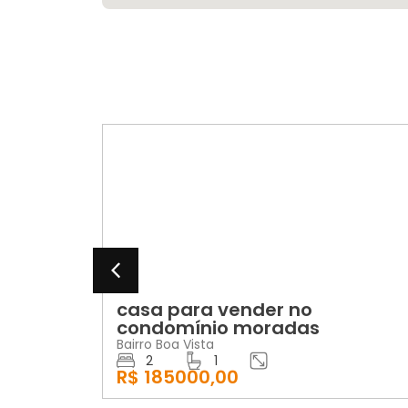
VENDA
LO
casa para vender no
apar
condomínio moradas
anda
loba
Bairro Boa Vista
2
1
Bairro 
R$ 185000,00
2
R$ 11