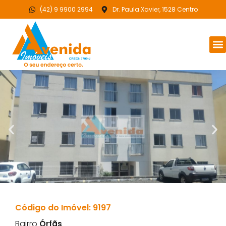
(42) 9 9900 2994
Dr. Paula Xavier, 1528 Centro
Código do Imóvel: 9197
Bairro
Órfãs