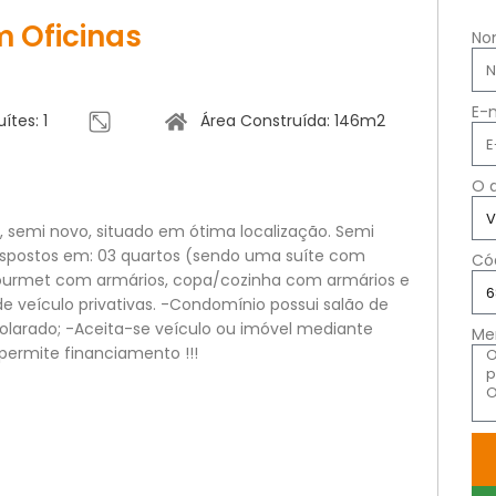
 Oficinas
No
E-
uítes: 1
Área Construída: 146m2
O 
, semi novo, situado em ótima localização. Semi
dispostos em: 03 quartos (sendo uma suíte com
Có
gourmet com armários, copa/cozinha com armários e
 de veículo privativas. -Condomínio possui salão de
nsolarado; -Aceita-se veículo ou imóvel mediante
Me
permite financiamento !!!