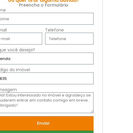
ou quer tirar alguma dúvida?
Preencha o Formulário
me
mail
Telefone
que você deseja?
digo do imóvel
nsagem
Enviar