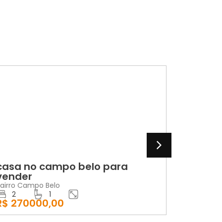
VENDA
LOCA
casa no campo belo para
aparta
vender
edifíci
airro Campo Belo
Bairro Cen
2
1
2
R$ 270000,00
R$ 1200