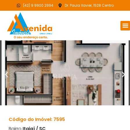
(42) 9 9900 2994
Dr. Paula Xavier, 1528 Centro
Código do Imóvel: 7595
Bairro
Itajaí / SC