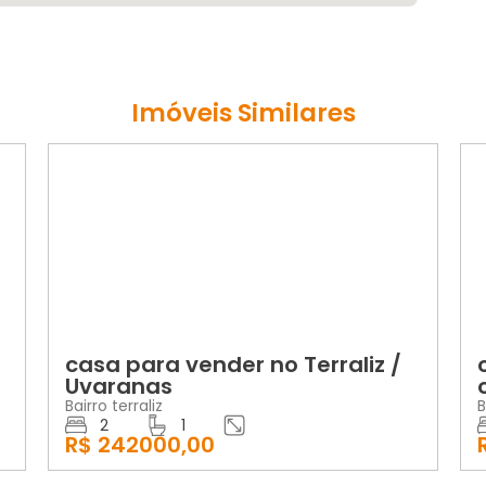
Imóveis Similares
VENDA
V
casa para vender no Terraliz /
cas
Uvaranas
con
Bairro terraliz
Bairro
2
1
2
R$ 242000,00
R$ 