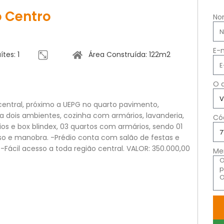
 Centro
No
E-
ítes: 1
Área Construída: 122m2
O 
entral, próximo a UEPG no quarto pavimento,
 dois ambientes, cozinha com armários, lavanderia,
Có
ios e box blindex, 03 quartos com armários, sendo 01
so e manobra. -Prédio conta com salão de festas e
-Fácil acesso a toda região central. VALOR: 350.000,00
Me