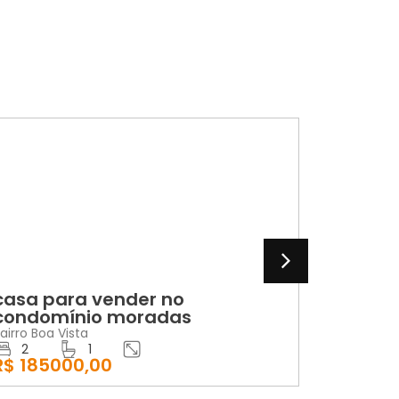
ENDA
LOCAÇÃO
a para vender no
apartament
domínio moradas
andar no r
lobato
 Boa Vista
1
Bairro Jardim C
185000,00
2
1
R$ 1100,00