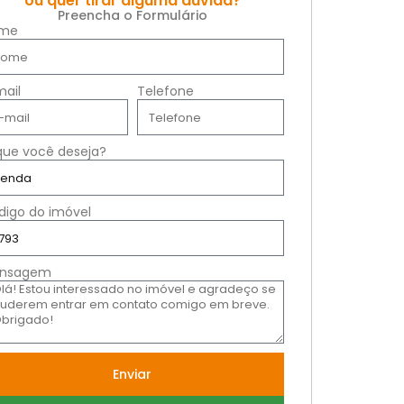
ou quer tirar alguma dúvida?
Preencha o Formulário
me
mail
Telefone
que você deseja?
digo do imóvel
nsagem
Enviar