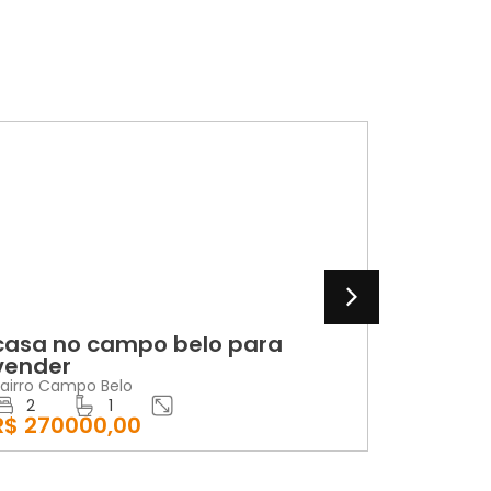
A
LOCAÇÃO
no campo belo para
apartamento
r
edifício vero
ampo Belo
Bairro Centro
1
2
1
0000,00
R$ 1200,00