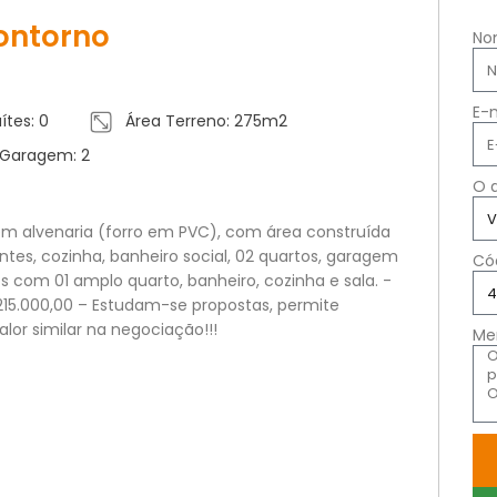
ontorno
No
E-
ítes: 0
Área Terreno: 275m2
 Garagem: 2
O 
em alvenaria (forro em PVC), com área construída
ntes, cozinha, banheiro social, 02 quartos, garagem
Có
s com 01 amplo quarto, banheiro, cozinha e sala. -
215.000,00 – Estudam-se propostas, permite
lor similar na negociação!!!
Me