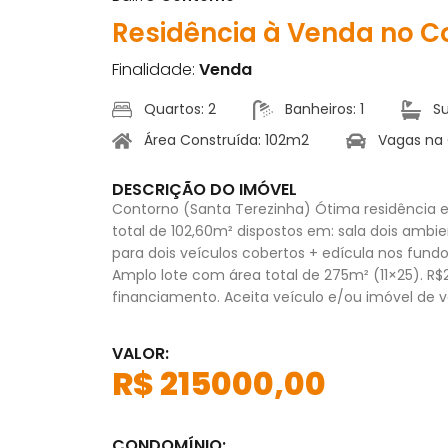
Residência à Venda no C
Finalidade:
Venda
Quartos: 2
Banheiros: 1
Su
Área Construída: 102m2
Vagas na
DESCRIÇÃO DO IMÓVEL
Contorno (Santa Terezinha) Ótima residência 
total de 102,60m² dispostos em: sala dois ambie
para dois veículos cobertos + edícula nos fundo
Amplo lote com área total de 275m² (11×25). R$
financiamento. Aceita veículo e/ou imóvel de va
VALOR:
R$ 215000,00
CONDOMÍNIO: