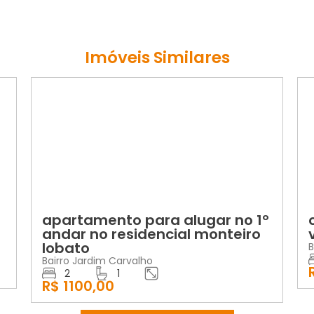
Imóveis Similares
LOCAÇÃO
VEND
apartamento para alugar no 1º
casa 
andar no residencial monteiro
vende
lobato
Bairro C
2
Bairro Jardim Carvalho
R$ 27
2
1
R$ 1100,00