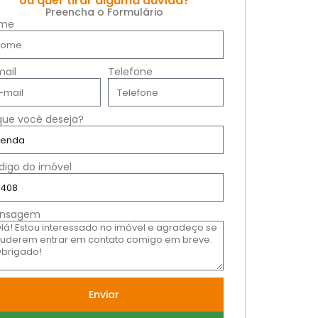
ou quer tirar alguma dúvida?
Preencha o Formulário
me
mail
Telefone
que você deseja?
digo do imóvel
nsagem
Enviar