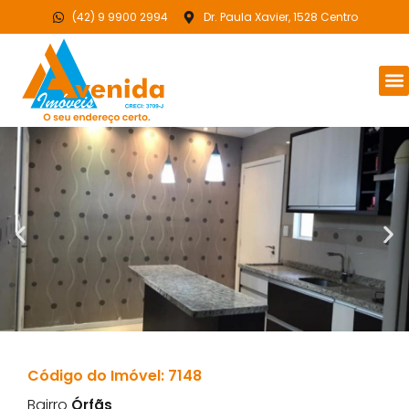
(42) 9 9900 2994
Dr. Paula Xavier, 1528 Centro
Código do Imóvel: 7148
Bairro
Órfãs