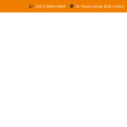
(42) 9 9900 2994
Dr. Paula Xavier, 1528 Centro