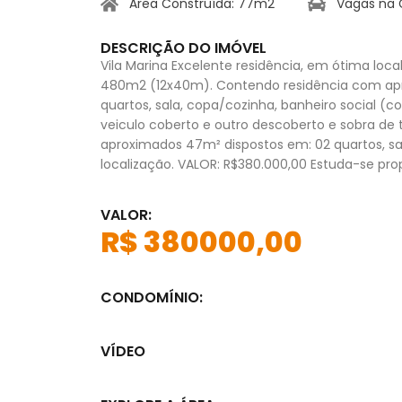
Área Construída: 77m2
Vagas na 
DESCRIÇÃO DO IMÓVEL
Vila Marina Excelente residência, em ótima loc
480m2 (12x40m). Contendo residência com ap
quartos, sala, copa/cozinha, banheiro social (c
veiculo coberto e outro descoberto e sobra de
aproximados 47m² dispostos em: 02 quartos, sal
localização. VALOR: R$380.000,00 Estuda-se pro
VALOR:
R$ 380000,00
CONDOMÍNIO:
VÍDEO