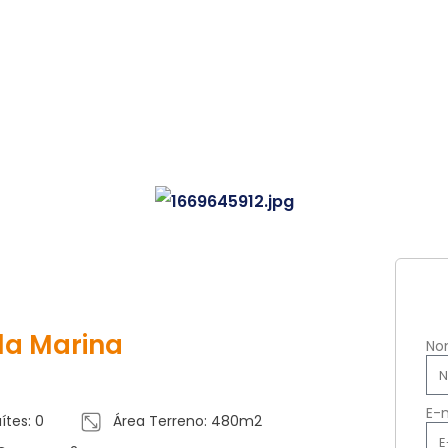
la Marina
No
E-
ítes: 0
Área Terreno: 480m2