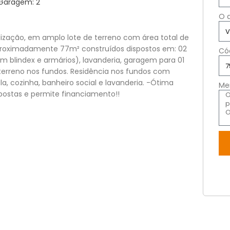
Garagem: 2
O 
alização, em amplo lote de terreno com área total de
roximadamente 77m² construídos dispostos em: 02
Có
om blindex e armários), lavanderia, garagem para 01
 terreno nos fundos. Residência nos fundos com
a, cozinha, banheiro social e lavanderia. -Ótima
Me
postas e permite financiamento!!