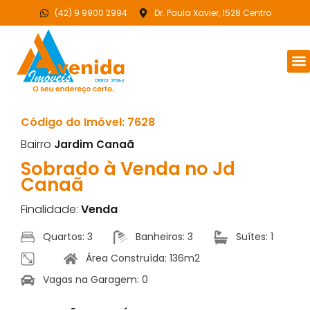
(42) 9 9900 2994
Dr. Paula Xavier, 1528 Centro
Código do Imóvel: 7628
Bairro
Jardim Canaã
Sobrado à Venda no Jd
Canaã
Finalidade:
Venda
Quartos: 3
Banheiros: 3
Suítes: 1
Área Construída: 136m2
Vagas na Garagem: 0