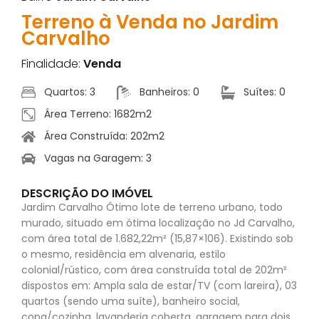
Terreno à Venda no Jardim
Carvalho
Finalidade:
Venda
Quartos: 3
Banheiros: 0
Suítes: 0
Área Terreno: 1682m2
Área Construída: 202m2
Vagas na Garagem: 3
DESCRIÇÃO DO IMÓVEL
Jardim Carvalho Ótimo lote de terreno urbano, todo
murado, situado em ótima localização no Jd Carvalho,
com área total de 1.682,22m² (15,87×106). Existindo sob
o mesmo, residência em alvenaria, estilo
colonial/rústico, com área construída total de 202m²
dispostos em: Ampla sala de estar/TV (com lareira), 03
quartos (sendo uma suíte), banheiro social,
copa/cozinha, lavanderia coberta, garagem para dois