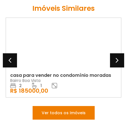
Imóveis Similares
VENDA
casa para vender no condomínio moradas
ap
Bairro Boa Vista
re
2
1
Bai
R$ 185000,00
R$
Ver todos os Imóveis