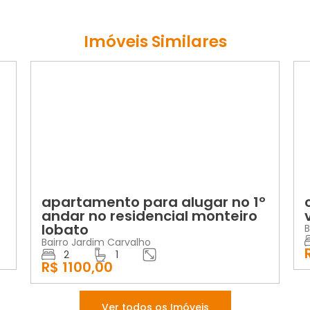
Imóveis Similares
VENDA
ra alugar no 1º
casa no campo belo 
encial monteiro
vender
Bairro Campo Belo
2
1
R$ 270000,00
Ver todos os Imóveis