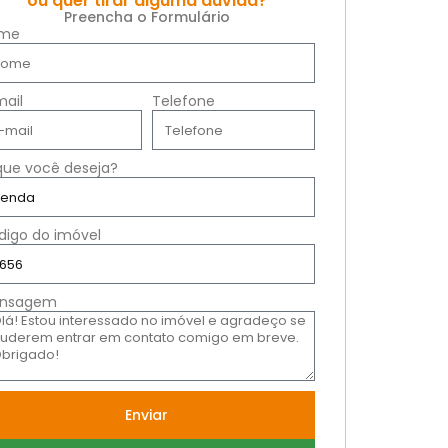
ou quer tirar alguma dúvida?
Preencha o Formulário
me
mail
Telefone
que você deseja?
digo do imóvel
nsagem
Enviar