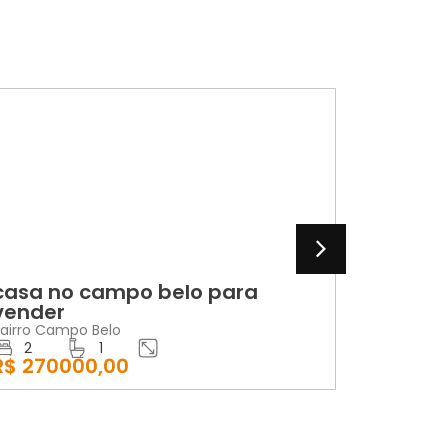
LOCAÇÃO
para
apartamento para alugar n
edifício verona
Bairro Centro
2
1
R$ 1200,00