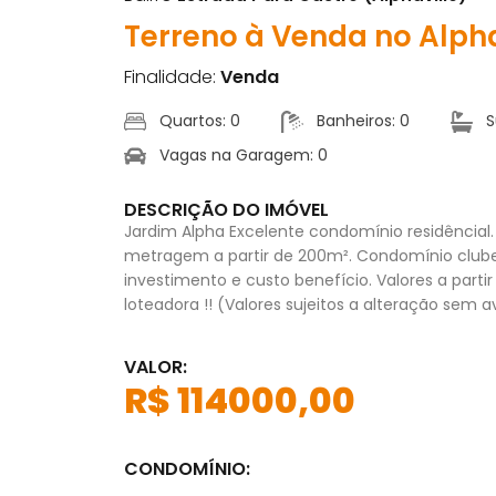
Terreno à Venda no Alpha
Finalidade:
Venda
Quartos: 0
Banheiros: 0
S
Vagas na Garagem: 0
DESCRIÇÃO DO IMÓVEL
Jardim Alpha Excelente condomínio residêncial.
metragem a partir de 200m². Condomínio clube
investimento e custo benefício. Valores a parti
loteadora !! (Valores sujeitos a alteração sem av
VALOR:
R$ 114000,00
CONDOMÍNIO: