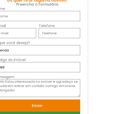
ou quer tirar alguma dúvida?
Preencha o Formulário
me
mail
Telefone
que você deseja?
digo do imóvel
nsagem
Enviar