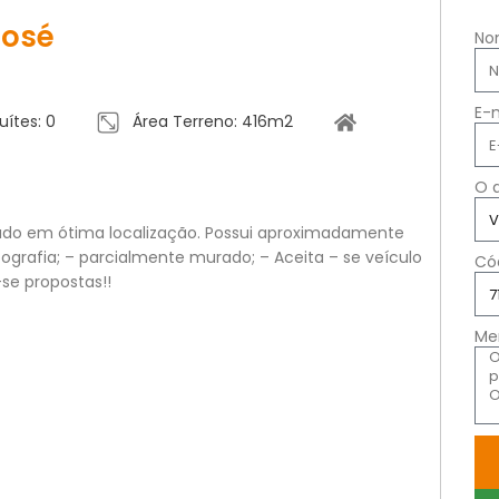
José
No
E-
uítes: 0
Área Terreno: 416m2
O 
tuado em ótima localização. Possui aproximadamente
grafia; – parcialmente murado; – Aceita – se veículo
Có
se propostas!!
Me