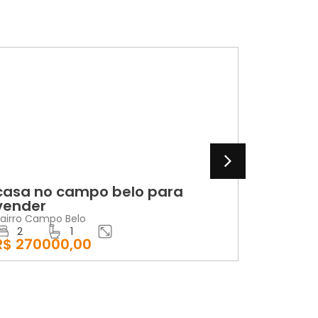
VENDA
LOCA
casa no campo belo para
aparta
vender
edifíci
airro Campo Belo
Bairro Cen
2
1
2
R$ 270000,00
R$ 1200