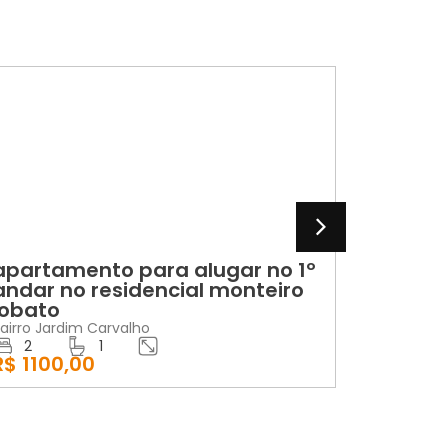
VENDA
lugar no 1º
casa no campo belo para
al monteiro
vender
Bairro Campo Belo
2
1
R$ 270000,00