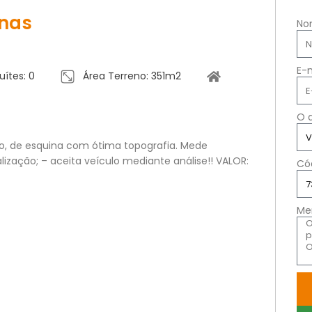
inas
No
E-
uítes: 0
Área Terreno: 351m2
O 
no, de esquina com ótima topografia. Mede
zação; – aceita veículo mediante análise!! VALOR:
Có
Me