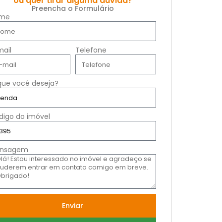
ou quer tirar alguma dúvida?
Preencha o Formulário
me
mail
Telefone
que você deseja?
digo do imóvel
nsagem
Enviar