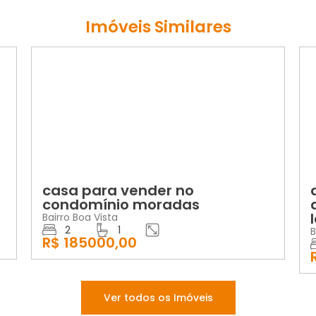
Imóveis Similares
LOCAÇÃO
ender no
apartamento para a
 moradas
andar no residenci
lobato
Bairro Jardim Carvalho
2
1
R$ 1100,00
Ver todos os Imóveis