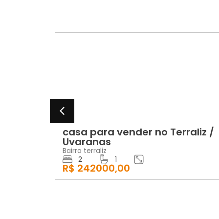
A
VENDA
ara vender no Terraliz /
casa para v
nas
condomínio
aliz
Bairro Boa Vista
1
2
1
2000,00
R$ 185000,00