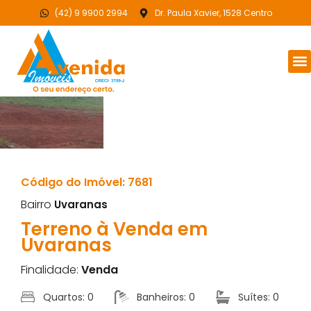
(42) 9 9900 2994
Dr. Paula Xavier, 1528 Centro
Código do Imóvel: 7681
Bairro
Uvaranas
Terreno à Venda em
Uvaranas
Finalidade:
Venda
Quartos: 0
Banheiros: 0
Suítes: 0